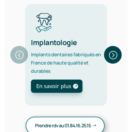
Implantologie
Or
Implants dentaires fabriqués en
Alig
France de haute qualité et
sour
durables
esth
En savoir plus
En
Prendre rdv au 01.84.16.25.15