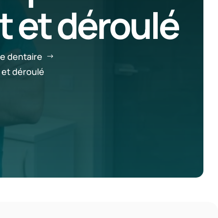
t et déroulé
e dentaire
$
 et déroulé