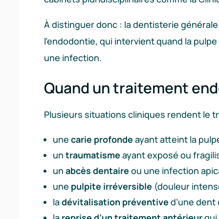
À distinguer donc : la dentisterie général
l’endodontie, qui intervient quand la pulp
une infection.
Quand un traitement endo
Plusieurs situations cliniques rendent le
une
carie profonde
ayant atteint la pulpe
un
traumatisme
ayant exposé ou fragilis
un
abcès dentaire
ou une infection apica
une
pulpite irréversible
(douleur intens
la
dévitalisation préventive
d’une dent 
la
reprise d’un traitement antérieur
qui 