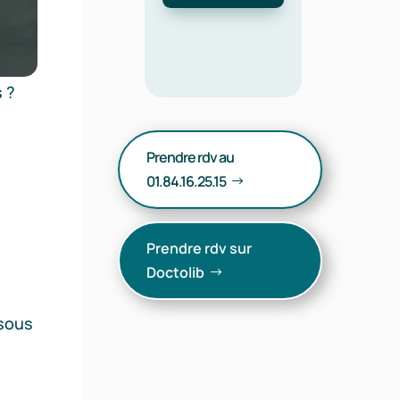
En savoir
plus
plus
 ?
Prendre rdv au
01.84.16.25.15
Prendre rdv sur
Doctolib
 sous