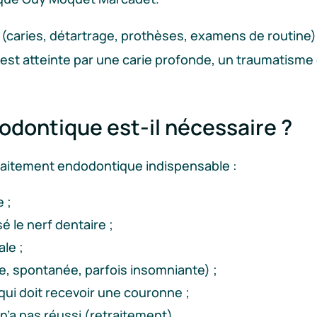
e (caries, détartrage, prothèses, examens de routine)
e est atteinte par une carie profonde, un traumatisme
dontique est-il nécessaire ?
 traitement endodontique indispensable :
 ;
é le nerf dentaire ;
le ;
e, spontanée, parfois insomniante) ;
qui doit recevoir une couronne ;
n’a pas réussi (retraitement).