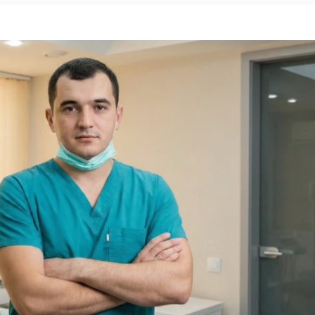
Im
Im
den
fab
Fr
qua
du