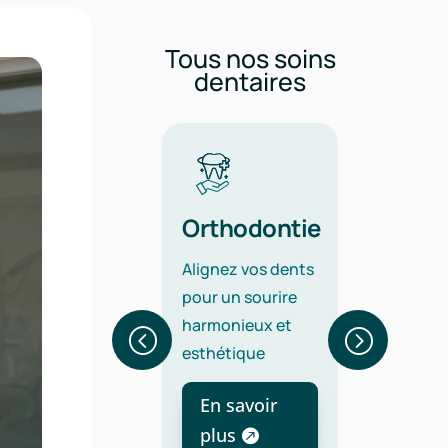
Tous nos soins
dentaires
plantologie
Orthodontie
Endo
plants
Alignez vos dents
Préserv
taires
pour un sourire
dents n
riqués en
harmonieux et
grâce à
ance de haute
esthétique
traitem
lité et
canal pr
En savoir
rables
En s
plus