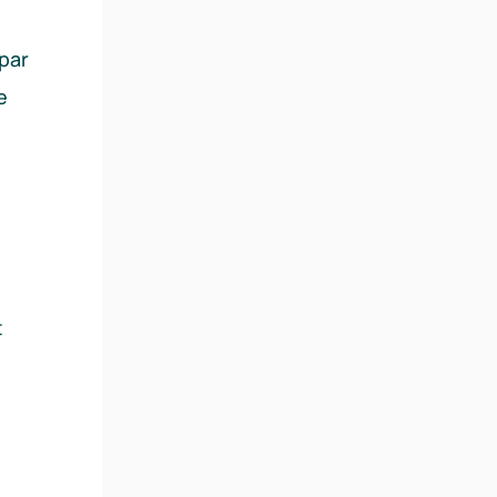
 par
e
t