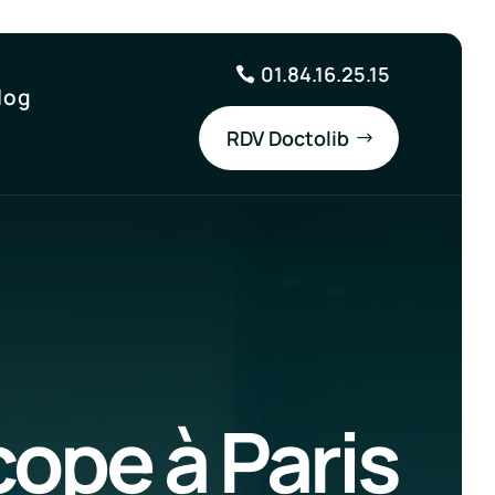
01.84.16.25.15
log
RDV Doctolib
ope à Paris