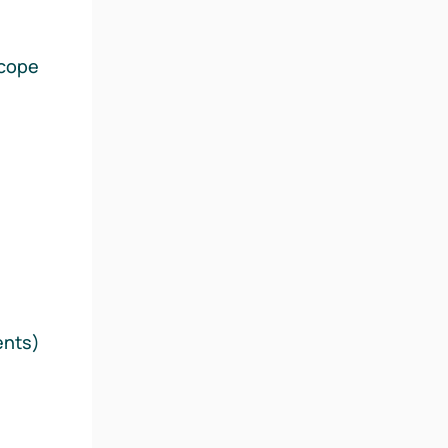
scope
ents)