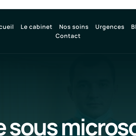
cueil
Le cabinet
Nos soins
Urgences
B
Contact
 sous microsc